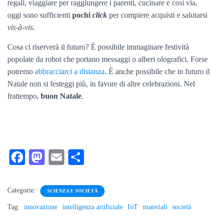
regali, viaggiare per raggiungere i parenti, cucinare e così via,
oggi sono sufficienti
pochi
click
per compiere acquisti e salutarsi
vis-à-vis
.
Cosa ci riserverà il futuro? È possibile immaginare festività
popolate da robot che portano messaggi o alberi olografici. Forse
potremo
abbracciarci a distanza
. È anche possibile che in futuro il
Natale non si festeggi più, in favore di altre celebrazioni. Nel
frattempo,
buon Natale
.
Fa
M
E
C
ce
as
m
on
bo
to
ail
di
Categorie:
SCIENZA E SOCIETÀ
ok
do
vi
Tag:
innovazione
intelligenza artificiale
IoT
materiali
società
n
di