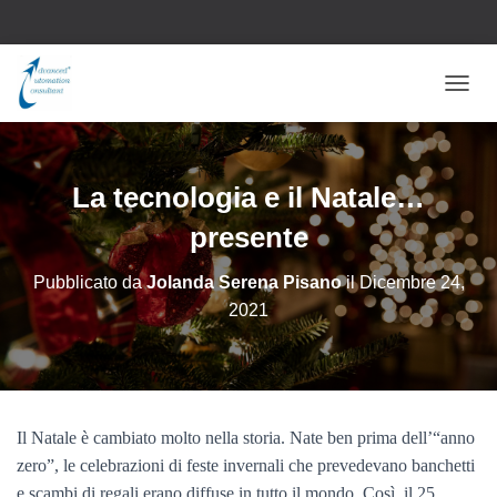
N
A
V
I
G
La tecnologia e il Natale…
A
Z
presente
I
O
Pubblicato da
Jolanda Serena Pisano
il
Dicembre 24,
N
2021
E
T
O
G
G
L
Il Natale è cambiato molto nella storia. Nate ben prima dell’“anno
E
zero”, le celebrazioni di feste invernali che prevedevano banchetti
e scambi di regali erano diffuse in tutto il mondo. Così, il 25