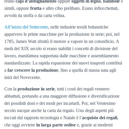
erano
capi d’abbigliamento
oppure
oggetti di legno
,
bambole
e
simili, oppure
frutta
e altro cibo prelibato. Erano infiocchettati,
avvolti da stoffa o da carta velina.
All’inizio del Settecento
, nelle industrie tessili britanniche
apparvero le prime macchine per la produzione in serie; poi, nel
1785, James Watt sfruttò il motore a vapore in un cotonificio. A
metà del XIX secolo si erano stabiliti i concetti di divisione del
lavoro, manifattura supportata dalle macchine e assemblamento
standardizzato. La rapida espansione dei nuovi trasporti contribuì
a
far crescere la produzione
, fino a quella di massa nata agli
inizi del Novecento.
Con la
produzione in serie
, tutti i costi dei regali vennero
abbattuti, portando a una maggiore diffusione e diversificazione
dei possibili doni e dei modi per incartarli. Poi, nel Ventesimo
secolo nacque anche la carta da regalo. Uno degli aspetti più
toccati dal rapporto tecnologia e Natale è l’
acquisto dei regali
,
che oggi avviene
in larga parte
online
e, grazie ai moderni