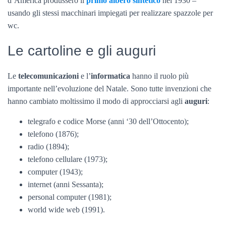
d’America produssero il
primo albero sintetico
nel 1930 –
usando gli stessi macchinari impiegati per realizzare spazzole per
wc.
Le cartoline e gli auguri
Le
telecomunicazioni
e l’
informatica
hanno il ruolo più
importante nell’evoluzione del Natale. Sono tutte invenzioni che
hanno cambiato moltissimo il modo di approcciarsi agli
auguri
:
telegrafo e codice Morse (anni ‘30 dell’Ottocento);
telefono (1876);
radio (1894);
telefono cellulare (1973);
computer (1943);
internet (anni Sessanta);
personal computer (1981);
world wide web (1991).