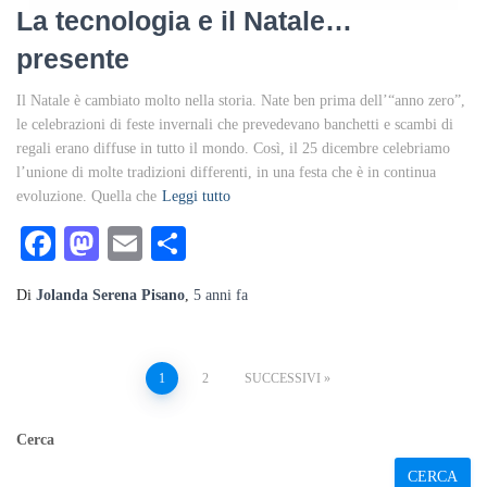
La tecnologia e il Natale…
presente
Il Natale è cambiato molto nella storia. Nate ben prima dell’“anno zero”,
le celebrazioni di feste invernali che prevedevano banchetti e scambi di
regali erano diffuse in tutto il mondo. Così, il 25 dicembre celebriamo
l’unione di molte tradizioni differenti, in una festa che è in continua
evoluzione. Quella che
Leggi tutto
Facebook
Mastodon
Email
Condividi
Di
Jolanda Serena Pisano
,
5 anni
fa
Paginazione
1
2
SUCCESSIVI
degli
Cerca
articoli
CERCA