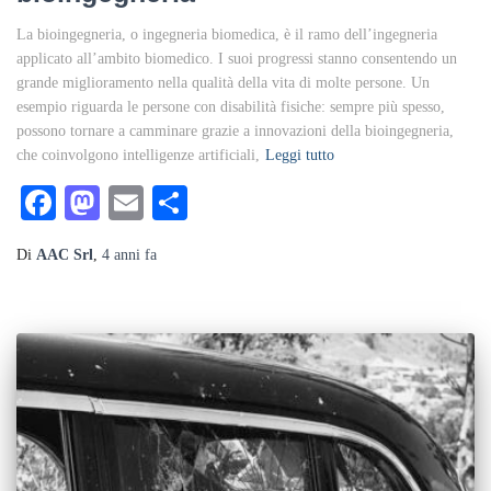
La bioingegneria, o ingegneria biomedica, è il ramo dell’ingegneria
applicato all’ambito biomedico. I suoi progressi stanno consentendo un
grande miglioramento nella qualità della vita di molte persone. Un
esempio riguarda le persone con disabilità fisiche: sempre più spesso,
possono tornare a camminare grazie a innovazioni della bioingegneria,
che coinvolgono intelligenze artificiali,
Leggi tutto
Facebook
Mastodon
Email
Condividi
Di
AAC Srl
,
4 anni
fa