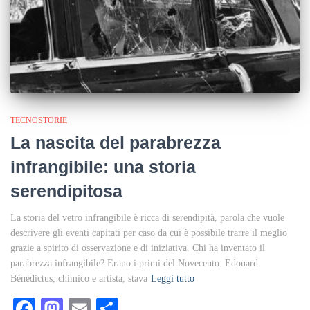
TECNOSTORIE
La nascita del parabrezza
infrangibile: una storia
serendipitosa
La storia del vetro infrangibile è ricca di serendipità, parola che vuole
descrivere gli eventi capitati per caso da cui è possibile trarre il meglio
grazie a spirito di osservazione e di iniziativa. Chi ha inventato il
parabrezza infrangibile? Erano i primi del Novecento. Edouard
Bénédictus, chimico e artista, stava
Leggi tutto
Facebook
Mastodon
Email
Condividi