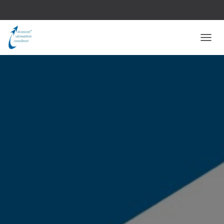
N
A
V
I
G
A
Z
I
O
N
E
T
O
G
G
L
E