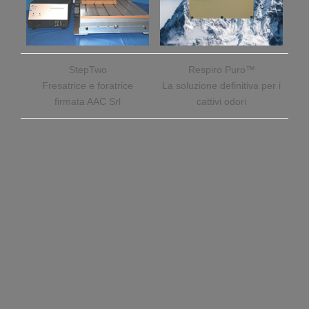
StepTwo
Respiro Puro™
Fresatrice e foratrice
La soluzione definitiva per i
firmata AAC Srl
cattivi odori