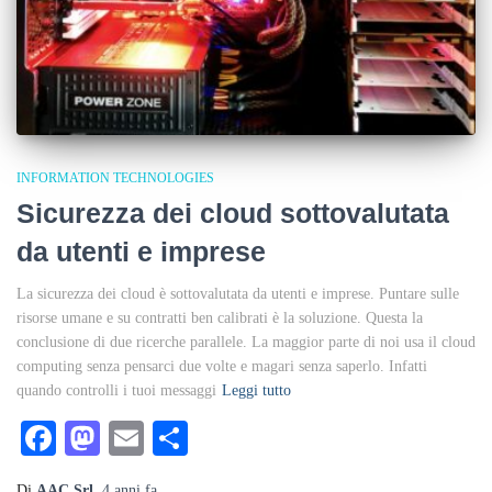
INFORMATION TECHNOLOGIES
Sicurezza dei cloud sottovalutata
da utenti e imprese
La sicurezza dei cloud è sottovalutata da utenti e imprese. Puntare sulle
risorse umane e su contratti ben calibrati è la soluzione. Questa la
conclusione di due ricerche parallele. La maggior parte di noi usa il cloud
computing senza pensarci due volte e magari senza saperlo. Infatti
quando controlli i tuoi messaggi
Leggi tutto
Facebook
Mastodon
Email
Condividi
Di
AAC Srl
,
4 anni
fa