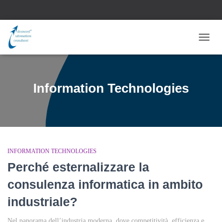
NAVI
TOGG
Information Technologies
INFORMATION TECHNOLOGIES
Perché esternalizzare la
consulenza informatica in ambito
industriale?
Nel panorama dell’industria moderna, dove competitività, efficienza e