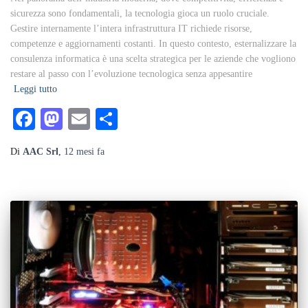
sicurezza sono fondamentali, la tecnologia gioca un ruolo cruciale.
Gestire internamente l’intera infrastruttura IT richiede risorse,
competenze e aggiornamenti costanti. In questo contesto, esternalizzare la
consulenza informatica è una scelta strategica per le aziende che vogliono
restare al passo con l’evoluzione tecnologica senza appesantire
Leggi tutto
Facebook
Mastodon
Email
Condividi
Di
AAC Srl
,
12 mesi
fa