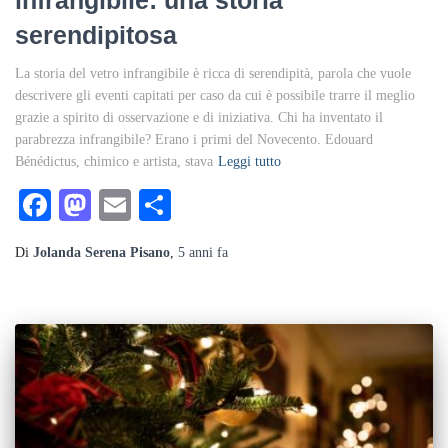
infrangibile: una storia
serendipitosa
La storia del vetro infrangibile è ricca di serendipità, parola che vuole
descrivere gli eventi capitati per caso da cui è possibile trarre il meglio
grazie a spirito di osservazione e di iniziativa. Chi ha inventato il
parabrezza infrangibile? Erano i primi del Novecento. Edouard
Bénédictus, chimico e artista, stava
Leggi tutto
Facebook
Mastodon
Email
Condividi
Di
Jolanda Serena Pisano
,
5 anni
fa