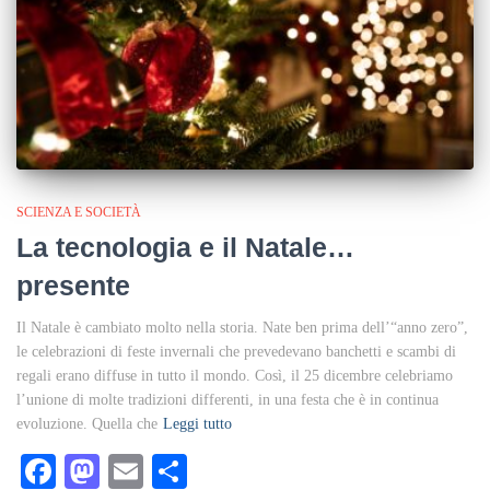
SCIENZA E SOCIETÀ
La tecnologia e il Natale…
presente
Il Natale è cambiato molto nella storia. Nate ben prima dell’“anno zero”,
le celebrazioni di feste invernali che prevedevano banchetti e scambi di
regali erano diffuse in tutto il mondo. Così, il 25 dicembre celebriamo
l’unione di molte tradizioni differenti, in una festa che è in continua
evoluzione. Quella che
Leggi tutto
Facebook
Mastodon
Email
Condividi