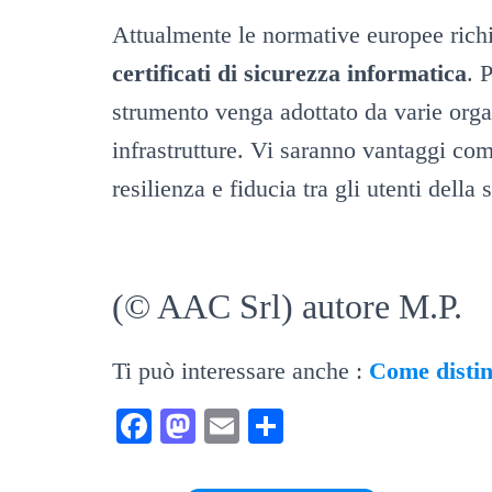
Attualmente le normative europee richi
certificati di sicurezza informatica
. 
strumento venga adottato da varie organ
infrastrutture. Vi saranno vantaggi co
resilienza e fiducia tra gli utenti della 
(© AAC Srl) autore M.P.
Ti può interessare anche :
Come distin
Fa
M
E
C
ce
as
m
on