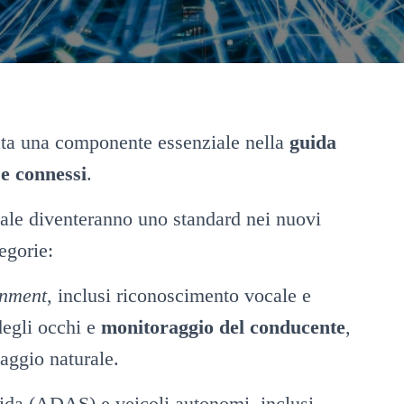
ntata una componente essenziale nella
guida
 e connessi
.
iciale diventeranno uno standard nei nuovi
egorie:
inment
, inclusi riconoscimento vocale e
degli occhi e
monitoraggio del conducente
,
uaggio naturale.
guida (ADAS) e veicoli autonomi, inclusi