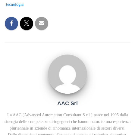
n
di
tecnologia
AAC Srl
La AAC (Advanced Automation Consultant S.r.l.) nasce nel 1995 dalla
sinergia delle competenze di ingegneri che hanno maturato una esperienza
pluriennale in aziende di rinomanza internazionale di settori diversi.
Dalle dimensioni contenute, l'azienda si occupa di robotica, domotica,