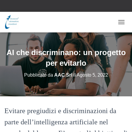
N
A
V
I
G
AI che discriminano: un progetto
A
Z
per evitarlo
I
O
Pubblicato da
AAC Srl
il
Agosto 5, 2022
N
E
T
O
G
G
Evitare pregiudizi e discriminazioni da
L
E
parte dell’intelligenza artificiale nel