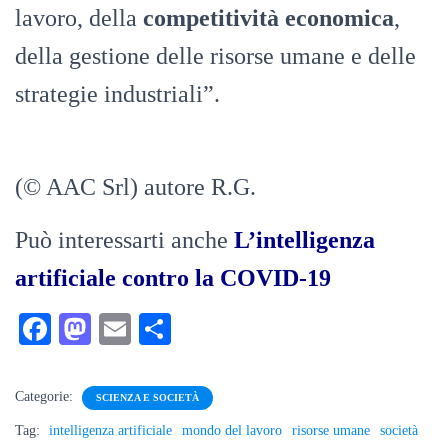
lavoro, della
competitività economica
,
della gestione delle risorse umane e delle
strategie industriali”.
(© AAC Srl) autore R.G.
Può interessarti anche
L’intelligenza
artificiale contro la COVID-19
Fa
M
E
C
ce
as
m
on
bo
to
ail
di
Categorie:
SCIENZA E SOCIETÀ
ok
do
vi
Tag:
intelligenza artificiale
mondo del lavoro
risorse umane
società